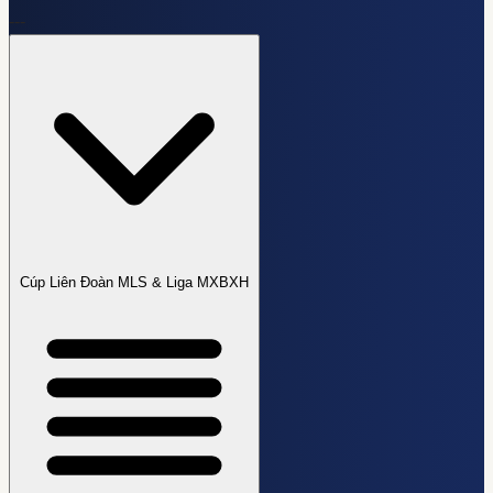
-
-
-
Cúp Liên Đoàn MLS & Liga MX
BXH