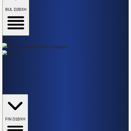
BUL D2
BXH
22:45
Marek Dupnitza
Etar
-
-
-
-
-
-
-
-
-
-
-
FIN D1
BXH