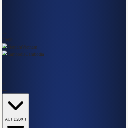
-
-
-
-
-
-
-
-
-
-
-
20:00
Vietnam
Cambodia
-
-
-
-
-
-
-
-
-
-
-
AUT D2
BXH