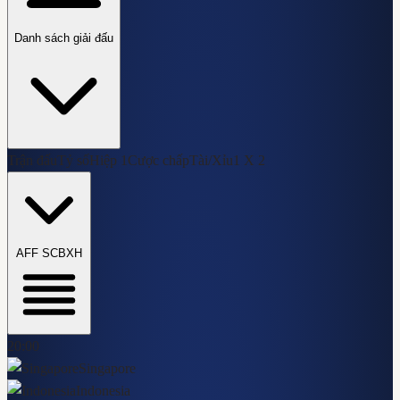
Danh sách giải đấu
Trận đấu
Tỷ số
Hiệp 1
Cược chấp
Tài/Xỉu
1 X 2
AFF SC
BXH
20:00
Singapore
Indonesia