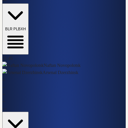
BLR PL
BXH
21:45
Naftan Novopolotsk
Arsenal Dzerzhinsk
-
-
-
-
-
-
-
-
-
-
-