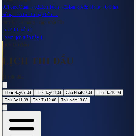
01
Tổng Quan
→
02
Lịch Tuần
→
03
Bảng Xếp Hạng
→
04
Phát
Sóng
→
05
Tin Trọng Điểm
→
tóm_lại · 4 mảng · cập_nhật 60s
[ mở lịch tuần ]
[ xem lịch tuần này ]
Lịch thi đấu
LỊCH THI ĐẤU
11
trận đấu
Hôm Nay
07.08
Thứ Bảy
08.08
Chủ Nhật
09.08
Thứ Hai
10.08
Thứ Ba
11.08
Thứ Tư
12.08
Thứ Năm
13.08