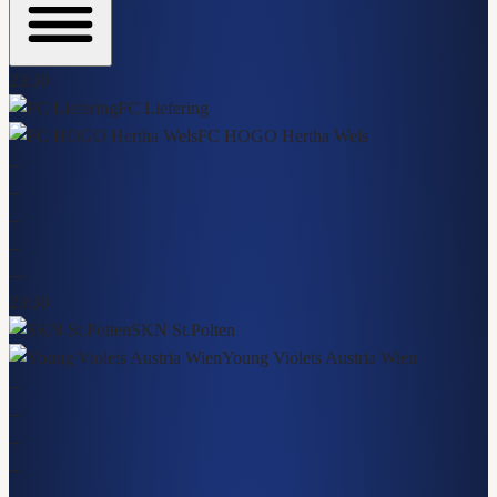
23:30
FC Liefering
FC HOGO Hertha Wels
-
-
-
-
-
-
-
-
-
-
-
23:30
SKN St.Polten
Young Violets Austria Wien
-
-
-
-
-
-
-
-
-
-
-