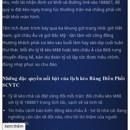
kèo, một lát nhận định sơ khởi và đường link vào 188BET, để
quý vị đặt kèo ngay trong lúc thưởng trận mà chẳng phải rời
mắt khỏi màn hình.
Tấm lịch được trình bày qua ba khung giờ trang nhã: giờ Việt
Nam, giờ châu Âu và giờ Bắc Mỹ - tận tâm với cộng đồng
thượng khách phải soi kèo sau buổi làm hay vào dịp cuối tuần
thư thái. Mỗi khi tỷ lệ kèo M88 hoặc kèo châu Á của BK8 rung
chuyển đáng kể, bản dự đoán tỷ số lập tức được hiệu chỉnh,
đúng nhịp phục vụ chu đáo.
Những đặc quyền nổi bật của lịch kèo Bảng Điều Phối
SCVTC
Tỷ lệ kèo nhà cái đặt sóng đôi mỗi trận: đối chiếu kèo M88
với tỷ lệ 188BET trong tích tắc, sạch sẽ và tinh tế.
Tín hiệu cảnh báo biến động kèo châu Á - hé lộ nhà cái đang
nghiêng cán cân về đội nào, như lời thì thầm của người
trong cuộc.
Xem thêm