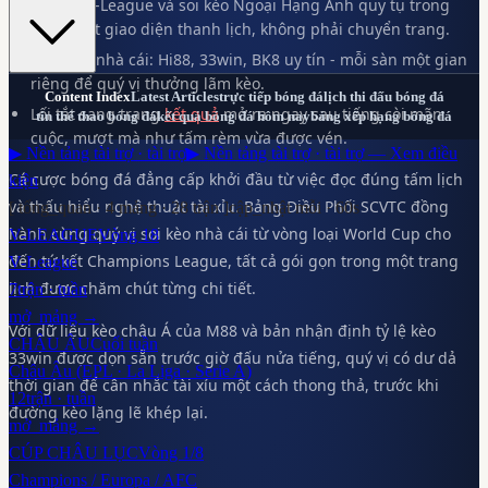
Soi kèo V-League và soi kèo Ngoại Hạng Anh quy tụ trong
cùng một giao diện thanh lịch, không phải chuyển trang.
Lọc theo nhà cái: Hi88, 33win, BK8 uy tín - mỗi sàn một gian
riêng để quý vị thưởng lãm kèo.
Content Index
Latest Articles
trực tiếp bóng đá
lịch thi đấu bóng đá
Lối tắt sang trang
kết quả
mở ra ngay sau tiếng còi mãn
tin thể thao bóng đá
kết quả bóng đá hôm nay
bảng xếp hạng bóng đá
cuộc, mượt mà như tấm rèm vừa được vén.
▶ Nền tảng tài trợ · tài trợ
▶ Nền tảng tài trợ · tài trợ — Xem điều
Cá cược bóng đá đẳng cấp khởi đầu từ việc đọc đúng tấm lịch
kiện
và thấu hiểu nghệ thuật tài xỉu. Bảng Điều Phối SCVTC đồng
[ tổng_quan · 4 mảng ·
28
trận ]
cập_nhật mỗi · 60s
hành cùng quý vị soi kèo nhà cái từ vòng loại World Cup cho
V-LEAGUE
Vòng 18
đến tứ kết Champions League, tất cả gói gọn trong một trang
V-League
lịch được chăm chút từng chi tiết.
7
trận · tuần
mở_mảng →
Với dữ liệu kèo châu Á của M88 và bản nhận định tỷ lệ kèo
CHÂU ÂU
Cuối tuần
33win được dọn sẵn trước giờ đấu nửa tiếng, quý vị có dư dả
Châu Âu (EPL · La Liga · Serie A)
thời gian để cân nhắc tài xỉu một cách thong thả, trước khi
12
trận · tuần
đường kèo lặng lẽ khép lại.
mở_mảng →
CÚP CHÂU LỤC
Vòng 1/8
Champions / Europa / AFC