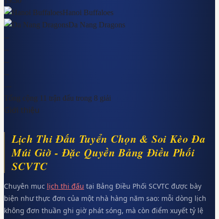
19:30
Hanoi Buffaloes
Da Nang Dragons
-
-
-
-
-
-
-
-
-
-
-
Tổng cộng
11
trận đấu trong
8
giải
Giới thiệu
Lịch Thi Đấu Tuyển Chọn & Soi Kèo Đa
Múi Giờ - Đặc Quyền Bảng Điều Phối
SCVTC
Chuyên mục
lịch thi đấu
tại Bảng Điều Phối SCVTC được bày
biện như thực đơn của một nhà hàng năm sao: mỗi dòng lịch
không đơn thuần ghi giờ phát sóng, mà còn điểm xuyết tỷ lệ