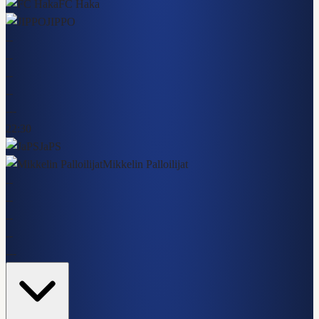
FC Haka
JIPPO
-
-
-
-
-
-
-
-
-
-
-
22:30
JaPS
Mikkelin Palloilijat
-
-
-
-
-
-
-
-
-
-
-