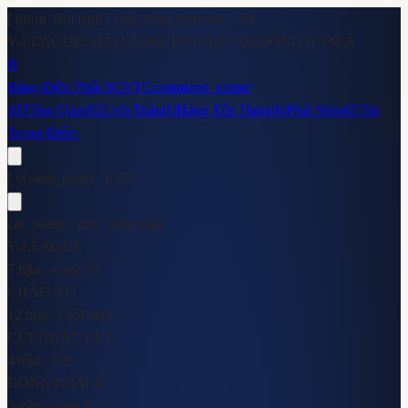
[ trung_tâm.lệnh ]
·
phủ_sóng hôm nay ·
3
/
4
V-LEAGUE
CHÂU ÂU
CÚP CHÂU LỤC
ĐÔNG NAM Á
B
Bảng Điều Phối SCVTC
command_center
01
Tổng Quan
02
Lịch Tuần
03
Bảng Xếp Hạng
04
Phát Sóng
05
Tin
Trọng Điểm
[ system_panel · v.18 ]
các_mảng · phủ_sóng tuần
V-LEAGUE
7 trận · vòng 18
CHÂU ÂU
12 trận · cuối tuần
CÚP CHÂU LỤC
4 trận · 1/8
ĐÔNG NAM Á
5 trận · vòng 6