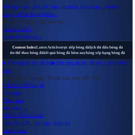
01
Tổng Quan
→
02
Lịch Tuần
→
03
Bảng Xếp Hạng
→
04
Phát
Sóng
→
05
Tin Trọng Điểm
→
tóm_lại · 4 mảng · cập_nhật 60s
[ mở lịch tuần ]
[ xem lịch tuần này ]
Content Index
Latest Articles
trực tiếp bóng đá
lịch thi đấu bóng đá
tin thể thao bóng đá
kết quả bóng đá hôm nay
bảng xếp hạng bóng đá
▶ Nền tảng tài trợ · tài trợ
▶ Nền tảng tài trợ · tài trợ — Xem điều
kiện
[ tổng_quan · 4 mảng ·
28
trận ]
cập_nhật mỗi · 60s
V-LEAGUE
Vòng 18
V-League
7
trận · tuần
mở_mảng →
CHÂU ÂU
Cuối tuần
Châu Âu (EPL · La Liga · Serie A)
12
trận · tuần