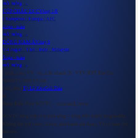
mở_mảng →
CÚP CHÂU LỤC
Vòng 1/8
Champions / Europa / AFC
4
trận · tuần
mở_mảng →
ĐÔNG NAM Á
Vòng 6
V-League · Thai · Indo · Malaysia
5
trận · tuần
mở_mảng →
[ phát_sóng VN · tra_cứu nhanh ]
K+
VTV3
FPT Play
On
Sports
TV360
VTVcab
[ dữ_liệu ]
Tỷ Lệ Kèo
Giải Đấu
B
Bảng Điều Phối SCVTC
· command_center
SCVTC tổng hợp lịch phát sóng + bảng điều khiển đa-giải-đấu.
Không lưu trữ video, không phát hành nội dung. Tất cả tuân thủ
fair-use.