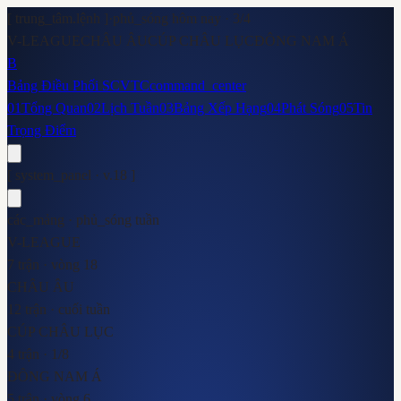
[ trung_tâm.lệnh ]
·
phủ_sóng hôm nay ·
3
/
4
V-LEAGUE
CHÂU ÂU
CÚP CHÂU LỤC
ĐÔNG NAM Á
B
Bảng Điều Phối SCVTC
command_center
01
Tổng Quan
02
Lịch Tuần
03
Bảng Xếp Hạng
04
Phát Sóng
05
Tin
Trọng Điểm
[ system_panel · v.18 ]
các_mảng · phủ_sóng tuần
V-LEAGUE
7 trận · vòng 18
CHÂU ÂU
12 trận · cuối tuần
CÚP CHÂU LỤC
4 trận · 1/8
ĐÔNG NAM Á
5 trận · vòng 6