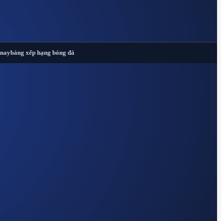
 nay
bảng xếp hạng bóng đá