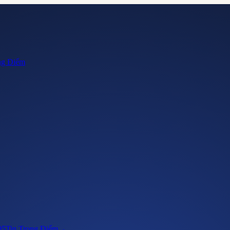
ng Điểm
05
Tin Trọng Điểm
→