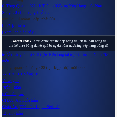
01
Tổng Quan
→
02
Lịch Tuần
→
03
Bảng Xếp Hạng
→
04
Phát
Sóng
→
05
Tin Trọng Điểm
→
tóm_lại · 4 mảng · cập_nhật 60s
[ mở lịch tuần ]
[ xem lịch tuần này ]
Content Index
Latest Articles
trực tiếp bóng đá
lịch thi đấu bóng đá
tin thể thao bóng đá
kết quả bóng đá hôm nay
bảng xếp hạng bóng đá
▶ Nền tảng tài trợ · tài trợ
▶ Nền tảng tài trợ · tài trợ — Xem điều
kiện
[ tổng_quan · 4 mảng ·
28
trận ]
cập_nhật mỗi · 60s
V-LEAGUE
Vòng 18
V-League
7
trận · tuần
mở_mảng →
CHÂU ÂU
Cuối tuần
Châu Âu (EPL · La Liga · Serie A)
12
trận · tuần