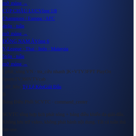
mở_mảng →
CÚP CHÂU LỤC
Vòng 1/8
Champions / Europa / AFC
4
trận · tuần
mở_mảng →
ĐÔNG NAM Á
Vòng 6
V-League · Thai · Indo · Malaysia
5
trận · tuần
mở_mảng →
[ phát_sóng VN · tra_cứu nhanh ]
K+
VTV3
FPT Play
On
Sports
TV360
VTVcab
[ dữ_liệu ]
Tỷ Lệ Kèo
Giải Đấu
B
Bảng Điều Phối SCVTC
· command_center
SCVTC tổng hợp lịch phát sóng + bảng điều khiển đa-giải-đấu.
Không lưu trữ video, không phát hành nội dung. Tất cả tuân thủ
fair-use.