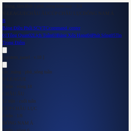
[ trung_tâm.lệnh ]
·
phủ_sóng hôm nay ·
3
/
4
V-LEAGUE
CHÂU ÂU
CÚP CHÂU LỤC
ĐÔNG NAM Á
B
Bảng Điều Phối SCVTC
command_center
01
Tổng Quan
02
Lịch Tuần
03
Bảng Xếp Hạng
04
Phát Sóng
05
Tin
Trọng Điểm
[ system_panel · v.18 ]
các_mảng · phủ_sóng tuần
V-LEAGUE
7 trận · vòng 18
CHÂU ÂU
12 trận · cuối tuần
CÚP CHÂU LỤC
4 trận · 1/8
ĐÔNG NAM Á
5 trận · vòng 6