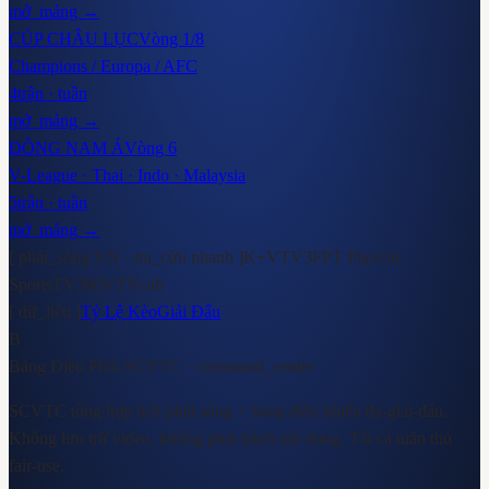
mở_mảng →
CÚP CHÂU LỤC
Vòng 1/8
Champions / Europa / AFC
4
trận · tuần
mở_mảng →
ĐÔNG NAM Á
Vòng 6
V-League · Thai · Indo · Malaysia
5
trận · tuần
mở_mảng →
[ phát_sóng VN · tra_cứu nhanh ]
K+
VTV3
FPT Play
On
Sports
TV360
VTVcab
[ dữ_liệu ]
Tỷ Lệ Kèo
Giải Đấu
B
Bảng Điều Phối SCVTC
· command_center
SCVTC tổng hợp lịch phát sóng + bảng điều khiển đa-giải-đấu.
Không lưu trữ video, không phát hành nội dung. Tất cả tuân thủ
fair-use.