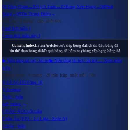
01
Tổng Quan
→
02
Lịch Tuần
→
03
Bảng Xếp Hạng
→
04
Phát
Sóng
→
05
Tin Trọng Điểm
→
tóm_lại · 4 mảng · cập_nhật 60s
[ mở lịch tuần ]
[ xem lịch tuần này ]
Content Index
Latest Articles
trực tiếp bóng đá
lịch thi đấu bóng đá
tin thể thao bóng đá
kết quả bóng đá hôm nay
bảng xếp hạng bóng đá
▶ Nền tảng tài trợ · tài trợ
▶ Nền tảng tài trợ · tài trợ — Xem điều
kiện
[ tổng_quan · 4 mảng ·
28
trận ]
cập_nhật mỗi · 60s
V-LEAGUE
Vòng 18
V-League
7
trận · tuần
mở_mảng →
CHÂU ÂU
Cuối tuần
Châu Âu (EPL · La Liga · Serie A)
12
trận · tuần