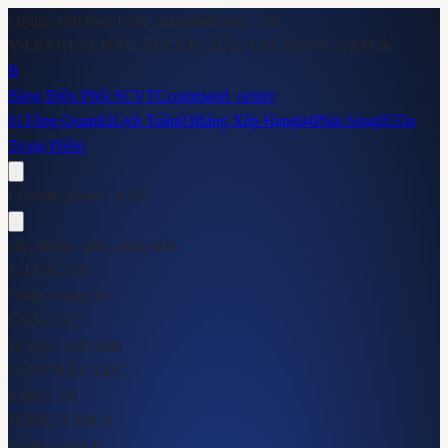
[ trung_tâm.lệnh ]
·
phủ_sóng hôm nay ·
3
/
4
V-LEAGUE
CHÂU ÂU
CÚP CHÂU LỤC
ĐÔNG NAM Á
B
Bảng Điều Phối SCVTC
command_center
01
Tổng Quan
02
Lịch Tuần
03
Bảng Xếp Hạng
04
Phát Sóng
05
Tin
Trọng Điểm
[ system_panel · v.18 ]
các_mảng · phủ_sóng tuần
V-LEAGUE
7 trận · vòng 18
CHÂU ÂU
12 trận · cuối tuần
CÚP CHÂU LỤC
4 trận · 1/8
ĐÔNG NAM Á
5 trận · vòng 6