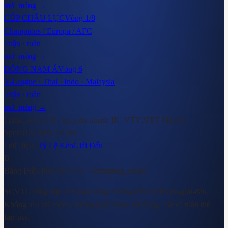
mở_mảng →
CÚP CHÂU LỤC
Vòng 1/8
Champions / Europa / AFC
4
trận · tuần
mở_mảng →
ĐÔNG NAM Á
Vòng 6
V-League · Thai · Indo · Malaysia
5
trận · tuần
mở_mảng →
[ phát_sóng VN · tra_cứu nhanh ]
K+
VTV3
FPT Play
On
Sports
TV360
VTVcab
[ dữ_liệu ]
Tỷ Lệ Kèo
Giải Đấu
B
Bảng Điều Phối SCVTC
· command_center
SCVTC tổng hợp lịch phát sóng + bảng điều khiển đa-giải-đấu.
Không lưu trữ video, không phát hành nội dung. Tất cả tuân thủ
fair-use.