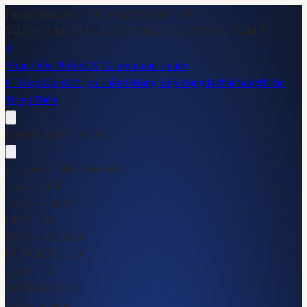
[ trung_tâm.lệnh ]
·
phủ_sóng hôm nay ·
3
/
4
V-LEAGUE
CHÂU ÂU
CÚP CHÂU LỤC
ĐÔNG NAM Á
B
Bảng Điều Phối SCVTC
command_center
01
Tổng Quan
02
Lịch Tuần
03
Bảng Xếp Hạng
04
Phát Sóng
05
Tin
Trọng Điểm
[ system_panel · v.18 ]
các_mảng · phủ_sóng tuần
V-LEAGUE
7 trận · vòng 18
CHÂU ÂU
12 trận · cuối tuần
CÚP CHÂU LỤC
4 trận · 1/8
ĐÔNG NAM Á
5 trận · vòng 6