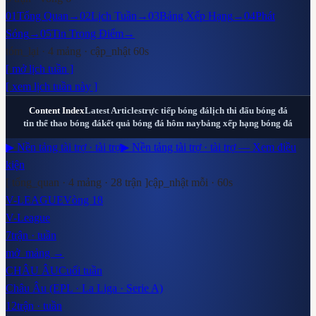
01
Tổng Quan
→
02
Lịch Tuần
→
03
Bảng Xếp Hạng
→
04
Phát
Sóng
→
05
Tin Trọng Điểm
→
tóm_lại · 4 mảng · cập_nhật 60s
[ mở lịch tuần ]
[ xem lịch tuần này ]
Content Index
Latest Articles
trực tiếp bóng đá
lịch thi đấu bóng đá
tin thể thao bóng đá
kết quả bóng đá hôm nay
bảng xếp hạng bóng đá
▶ Nền tảng tài trợ · tài trợ
▶ Nền tảng tài trợ · tài trợ — Xem điều
kiện
[ tổng_quan · 4 mảng ·
28
trận ]
cập_nhật mỗi · 60s
V-LEAGUE
Vòng 18
V-League
7
trận · tuần
mở_mảng →
CHÂU ÂU
Cuối tuần
Châu Âu (EPL · La Liga · Serie A)
12
trận · tuần