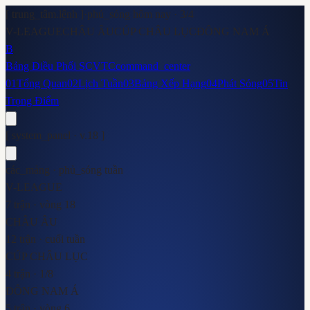
[ trung_tâm.lệnh ]
·
phủ_sóng hôm nay ·
3
/
4
V-LEAGUE
CHÂU ÂU
CÚP CHÂU LỤC
ĐÔNG NAM Á
B
Bảng Điều Phối SCVTC
command_center
01
Tổng Quan
02
Lịch Tuần
03
Bảng Xếp Hạng
04
Phát Sóng
05
Tin
Trọng Điểm
[ system_panel · v.18 ]
các_mảng · phủ_sóng tuần
V-LEAGUE
7 trận · vòng 18
CHÂU ÂU
12 trận · cuối tuần
CÚP CHÂU LỤC
4 trận · 1/8
ĐÔNG NAM Á
5 trận · vòng 6