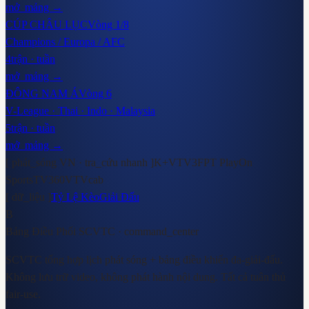
mở_mảng →
CÚP CHÂU LỤC
Vòng 1/8
Champions / Europa / AFC
4
trận · tuần
mở_mảng →
ĐÔNG NAM Á
Vòng 6
V-League · Thai · Indo · Malaysia
5
trận · tuần
mở_mảng →
[ phát_sóng VN · tra_cứu nhanh ]
K+
VTV3
FPT Play
On
Sports
TV360
VTVcab
[ dữ_liệu ]
Tỷ Lệ Kèo
Giải Đấu
B
Bảng Điều Phối SCVTC
· command_center
SCVTC tổng hợp lịch phát sóng + bảng điều khiển đa-giải-đấu.
Không lưu trữ video, không phát hành nội dung. Tất cả tuân thủ
fair-use.