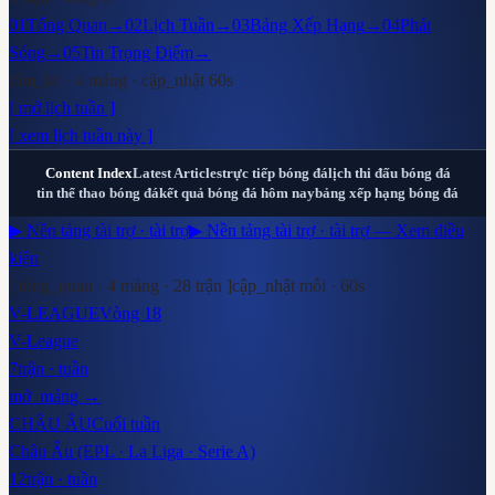
01
Tổng Quan
→
02
Lịch Tuần
→
03
Bảng Xếp Hạng
→
04
Phát
Sóng
→
05
Tin Trọng Điểm
→
tóm_lại · 4 mảng · cập_nhật 60s
[ mở lịch tuần ]
[ xem lịch tuần này ]
Content Index
Latest Articles
trực tiếp bóng đá
lịch thi đấu bóng đá
tin thể thao bóng đá
kết quả bóng đá hôm nay
bảng xếp hạng bóng đá
▶ Nền tảng tài trợ · tài trợ
▶ Nền tảng tài trợ · tài trợ — Xem điều
kiện
[ tổng_quan · 4 mảng ·
28
trận ]
cập_nhật mỗi · 60s
V-LEAGUE
Vòng 18
V-League
7
trận · tuần
mở_mảng →
CHÂU ÂU
Cuối tuần
Châu Âu (EPL · La Liga · Serie A)
12
trận · tuần