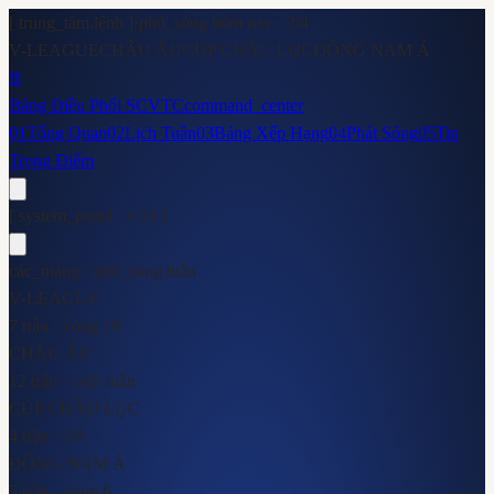
[ trung_tâm.lệnh ]
·
phủ_sóng hôm nay ·
3
/
4
V-LEAGUE
CHÂU ÂU
CÚP CHÂU LỤC
ĐÔNG NAM Á
B
Bảng Điều Phối SCVTC
command_center
01
Tổng Quan
02
Lịch Tuần
03
Bảng Xếp Hạng
04
Phát Sóng
05
Tin
Trọng Điểm
[ system_panel · v.18 ]
các_mảng · phủ_sóng tuần
V-LEAGUE
7 trận · vòng 18
CHÂU ÂU
12 trận · cuối tuần
CÚP CHÂU LỤC
4 trận · 1/8
ĐÔNG NAM Á
5 trận · vòng 6