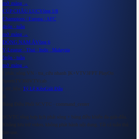
mở_mảng →
CÚP CHÂU LỤC
Vòng 1/8
Champions / Europa / AFC
4
trận · tuần
mở_mảng →
ĐÔNG NAM Á
Vòng 6
V-League · Thai · Indo · Malaysia
5
trận · tuần
mở_mảng →
[ phát_sóng VN · tra_cứu nhanh ]
K+
VTV3
FPT Play
On
Sports
TV360
VTVcab
[ dữ_liệu ]
Tỷ Lệ Kèo
Giải Đấu
B
Bảng Điều Phối SCVTC
· command_center
SCVTC tổng hợp lịch phát sóng + bảng điều khiển đa-giải-đấu.
Không lưu trữ video, không phát hành nội dung. Tất cả tuân thủ
fair-use.