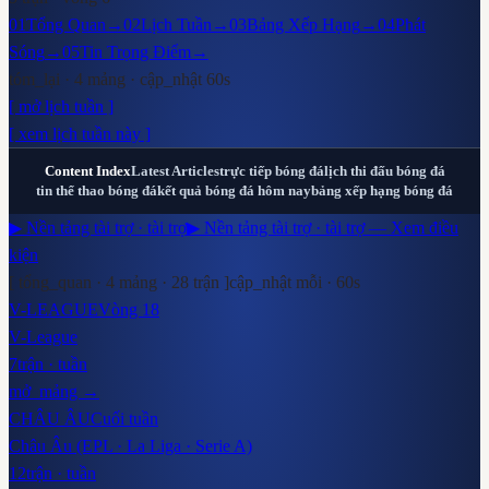
01
Tổng Quan
→
02
Lịch Tuần
→
03
Bảng Xếp Hạng
→
04
Phát
Sóng
→
05
Tin Trọng Điểm
→
tóm_lại · 4 mảng · cập_nhật 60s
[ mở lịch tuần ]
[ xem lịch tuần này ]
Content Index
Latest Articles
trực tiếp bóng đá
lịch thi đấu bóng đá
tin thể thao bóng đá
kết quả bóng đá hôm nay
bảng xếp hạng bóng đá
▶ Nền tảng tài trợ · tài trợ
▶ Nền tảng tài trợ · tài trợ — Xem điều
kiện
[ tổng_quan · 4 mảng ·
28
trận ]
cập_nhật mỗi · 60s
V-LEAGUE
Vòng 18
V-League
7
trận · tuần
mở_mảng →
CHÂU ÂU
Cuối tuần
Châu Âu (EPL · La Liga · Serie A)
12
trận · tuần