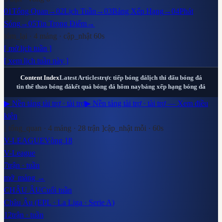
01
Tổng Quan
→
02
Lịch Tuần
→
03
Bảng Xếp Hạng
→
04
Phát
Sóng
→
05
Tin Trọng Điểm
→
tóm_lại · 4 mảng · cập_nhật 60s
[ mở lịch tuần ]
[ xem lịch tuần này ]
Content Index
Latest Articles
trực tiếp bóng đá
lịch thi đấu bóng đá
tin thể thao bóng đá
kết quả bóng đá hôm nay
bảng xếp hạng bóng đá
▶ Nền tảng tài trợ · tài trợ
▶ Nền tảng tài trợ · tài trợ — Xem điều
kiện
[ tổng_quan · 4 mảng ·
28
trận ]
cập_nhật mỗi · 60s
V-LEAGUE
Vòng 18
V-League
7
trận · tuần
mở_mảng →
CHÂU ÂU
Cuối tuần
Châu Âu (EPL · La Liga · Serie A)
12
trận · tuần