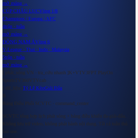
mở_mảng →
CÚP CHÂU LỤC
Vòng 1/8
Champions / Europa / AFC
4
trận · tuần
mở_mảng →
ĐÔNG NAM Á
Vòng 6
V-League · Thai · Indo · Malaysia
5
trận · tuần
mở_mảng →
[ phát_sóng VN · tra_cứu nhanh ]
K+
VTV3
FPT Play
On
Sports
TV360
VTVcab
[ dữ_liệu ]
Tỷ Lệ Kèo
Giải Đấu
B
Bảng Điều Phối SCVTC
· command_center
SCVTC tổng hợp lịch phát sóng + bảng điều khiển đa-giải-đấu.
Không lưu trữ video, không phát hành nội dung. Tất cả tuân thủ
fair-use.