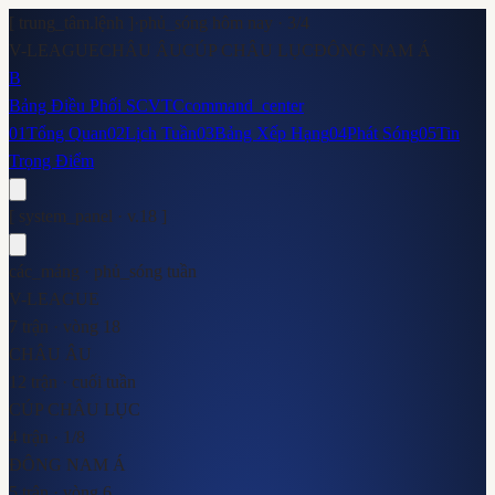
[ trung_tâm.lệnh ]
·
phủ_sóng hôm nay ·
3
/
4
V-LEAGUE
CHÂU ÂU
CÚP CHÂU LỤC
ĐÔNG NAM Á
B
Bảng Điều Phối SCVTC
command_center
01
Tổng Quan
02
Lịch Tuần
03
Bảng Xếp Hạng
04
Phát Sóng
05
Tin
Trọng Điểm
[ system_panel · v.18 ]
các_mảng · phủ_sóng tuần
V-LEAGUE
7 trận · vòng 18
CHÂU ÂU
12 trận · cuối tuần
CÚP CHÂU LỤC
4 trận · 1/8
ĐÔNG NAM Á
5 trận · vòng 6